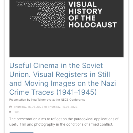
Useful Cinema in the Soviet
Union. Visual Registers in Still
and Moving Images on the Nazi
Crime Traces (1941–1945)
Presentation by Irina Tcherneva at the NECS Conference
Thursday, 15.06.2023 to Thursday, 15.06.2023
Oslo
The presentation aims to reflect on the paradoxical applications of
useful film and photography in the conditions of armed conflict.