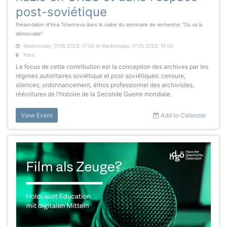
post-soviétique
Présentation d'Irina Tcherneva dans le cadre du séminaire de recherche "Où va la
démocratie".
Wednesday, 17.05.2023, 17:00 to Wednesday, 17.05.2023, 19:00
Paris
Le focus de cette contribution est la conception des archives par les
régimes autoritaires soviétique et post-soviétiques: censure,
silences, ordonnancement, éthos professionnel des archivistes,
réécritures de l'histoire de la Seconde Guerre mondiale.
View Event
Add to Calendar