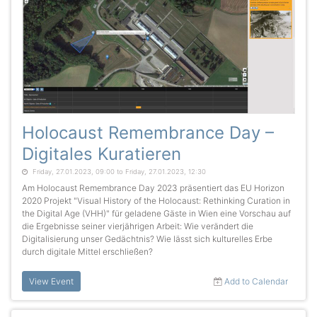
Holocaust Remembrance Day –
Digitales Kuratieren
Friday, 27.01.2023, 09:00 to Friday, 27.01.2023, 12:30
Am Holocaust Remembrance Day 2023 präsentiert das EU Horizon
2020 Projekt "Visual History of the Holocaust: Rethinking Curation in
the Digital Age (VHH)" für geladene Gäste in Wien eine Vorschau auf
die Ergebnisse seiner vierjährigen Arbeit: Wie verändert die
Digitalisierung unser Gedächtnis? Wie lässt sich kulturelles Erbe
durch digitale Mittel erschließen?
View Event
Add to Calendar