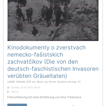
Kinodokumenty o zverstvach
nemecko-fašistskich
zachvatčikov (Die von den
deutsch-faschistischen Invasoren
verübten Gräueltaten)
UdSSR, 1945/46, DCP von 35mm, sw, 59 min. Russisch mit engl. UT
Sunday, 29.01.2023, 18:00
Vienna
Filmvorführung mit einer Einführung von Irina Tcherneva