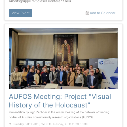
Arbeitsgruppe mit dieser Konferenz neu.
View Event
Add to Calendar
AUFOS Meeting: Project "Visual
History of the Holocaust"
Presentation by Ingo Zechner at the winter meeting of the network of funding
bodies of Austrian non-university research organizations (AUFOS)
Tuesday, 28.11.2023, 15:00 to Tuesday, 28.11.2023, 15:30