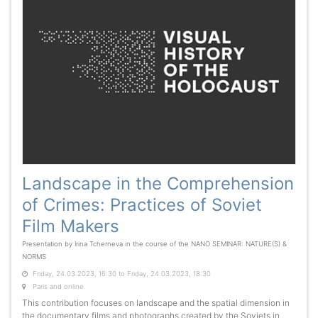
Landscape in the Comprehension
of Crimes: Practices of Soviet
Film Makers
Presentation by Irina Tcherneva in the course of the NANO SEMINAR: NATURE(S) &
NORMS
Friday, 24.03.2023, 16:30 to Friday, 24.03.2023, 18:30
Paris and online
This contribution focuses on landscape and the spatial dimension in
the documentary films and photographs created by the Soviets in