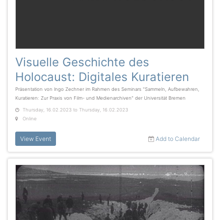
Visuelle Geschichte des
Holocaust: Digitales Kuratieren
Präsentation von Ingo Zechner im Rahmen des Seminars "Sammeln, Aufbewahren,
Kuratieren: Zur Praxis von Film- und Medienarchiven" der Universität Bremen
Thursday, 16.02.2023 to Thursday, 16.02.2023
Online
View Event
Add to Calendar