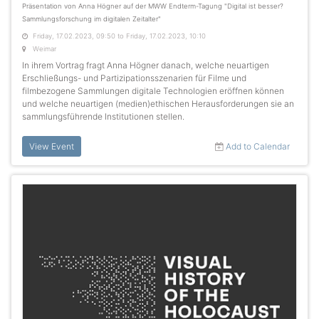
Präsentation von Anna Högner auf der MWW Endterm-Tagung "Digital ist besser?
Sammlungsforschung im digitalen Zeitalter"
Friday, 17.02.2023, 09:50 to Friday, 17.02.2023, 10:10
Weimar
In ihrem Vortrag fragt Anna Högner danach, welche neuartigen
Erschließungs- und Partizipationsszenarien für Filme und
filmbezogene Sammlungen digitale Technologien eröffnen können
und welche neuartigen (medien)ethischen Herausforderungen sie an
sammlungsführende Institutionen stellen.
View Event
Add to Calendar