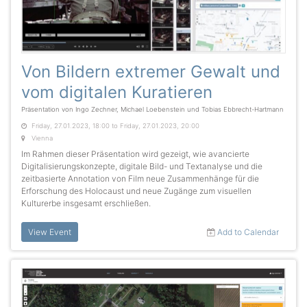
Von Bildern extremer Gewalt und
vom digitalen Kuratieren
Präsentation von Ingo Zechner, Michael Loebenstein und Tobias Ebbrecht-Hartmann
Friday, 27.01.2023, 18:00 to Friday, 27.01.2023, 20:00
Vienna
Im Rahmen dieser Präsentation wird gezeigt, wie avancierte
Digitalisierungskonzepte, digitale Bild- und Textanalyse und die
zeitbasierte Annotation von Film neue Zusammenhänge für die
Erforschung des Holocaust und neue Zugänge zum visuellen
Kulturerbe insgesamt erschließen.
View Event
Add to Calendar