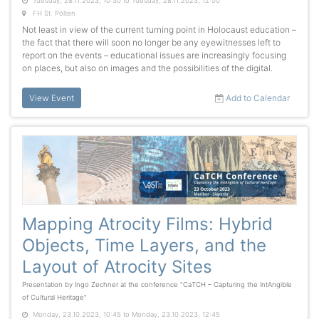
Tuesday, 28.11.2023, 10:30 to Tuesday, 28.11.2023, 12:00
FH St. Pölten
Not least in view of the current turning point in Holocaust education –
the fact that there will soon no longer be any eyewitnesses left to
report on the events – educational issues are increasingly focusing
on places, but also on images and the possibilities of the digital.
View Event
Add to Calendar
Mapping Atrocity Films: Hybrid
Objects, Time Layers, and the
Layout of Atrocity Sites
Presentation by Ingo Zechner at the conference "CaTCH – Capturing the IntAngible
of Cultural Heritage"
Monday, 23.10.2023, 10:45 to Monday, 23.10.2023, 12:45