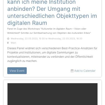
kann ich meine Institution
anbinden? Der Umgang mit
unterschiedlichen Objekttypen im
digitalen Raum
Panel im Zuge des Workshops "Kulturerbe im digitalen Raum – Vision oder
Wirklichkeit? Schritte zur Sichtbarmachung von Objekten des kulturellen Erbes"
Wednesday, 22.03.2023, 15:30 to Wednesday, 22.03.2023, 16:20
Wien
Dieses Panel widmet sich verschiedenen Best-Practice-Ansätzen für
Projekte und Institutionen, um digitale Sammlungen zu
kontextualisieren, miteinander zu verbinden und der Öffentlichkeit
zugänglich zu machen.
View Event
Add to Calendar