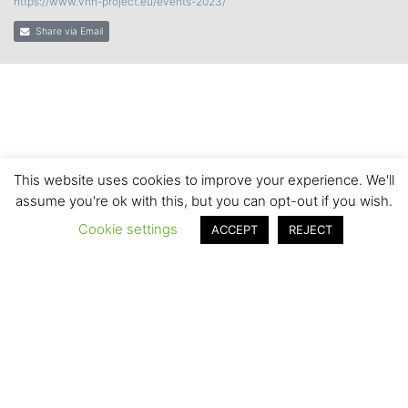
https://www.vhh-project.eu/events-2023/
Share via Email
This website uses cookies to improve your experience. We'll
assume you're ok with this, but you can opt-out if you wish.
Cookie settings
ACCEPT
REJECT
© 2020 by the VHH Consortium
Imprint
Terms of Use