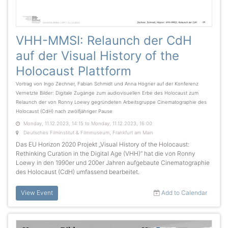
VHH-MMSI: Relaunch der CdH
auf der Visual History of the
Holocaust Plattform
Vortrag von Ingo Zechner, Fabian Schmidt und Anna Högner auf der Konferenz
Vernetzte Bilder: Digitale Zugänge zum audiovisuellen Erbe des Holocaust zum
Relaunch der von Ronny Loewy gegründeten Arbeitsgruppe Cinematographie des
Holocaust (CdH) nach zwölfjähriger Pause
Monday, 11.12.2023, 14:15 to Monday, 11.12.2023, 16:00
Deutsches Filminstitut & Filmmuseum, Frankfurt am Main
Das EU Horizon 2020 Projekt „Visual History of the Holocaust:
Rethinking Curation in the Digital Age (VHH)“ hat die von Ronny
Loewy in den 1990er und 200er Jahren aufgebaute Cinematographie
des Holocaust (CdH) umfassend bearbeitet.
View Event
Add to Calendar