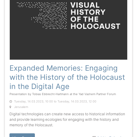
Expanded Memories: Engaging
with the History of the Holocaust
in the Digital Age
Presentation by Tobias Ebbrecht-Hartmann at the Yad Vashem Partner Forum
Tuesday, 14.03.2023, 10:00 to Tuesday, 14.03.2023, 12:00
Jerusalem
Digital technologies can create new access to historical information
and provide learning ecologies for engaging with the history and
memory of the Holocaust.