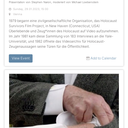
Präsentation von Stephen Naron, moderiert von Michael Loebenstein
Sunday, 29.01.2023, 15:00
Vienna
1979 begann eine zivilgesellschaftliche Organisation, das Holocaust
Survivors Film Project, in New Haven (Connecticut, USA)
Überlebende und Zeug*innen des Holocaust auf Video aufzunehmen.
Im Jahr 1981 kam diese Sammlung von 183 Interviews an die Yale-
Universität, und 1982 öffnete das Videoarchiv für Holocaust-
Zeugenaussagen seine Türen für die Öffentlichkeit.
View Event
Add to Calendar