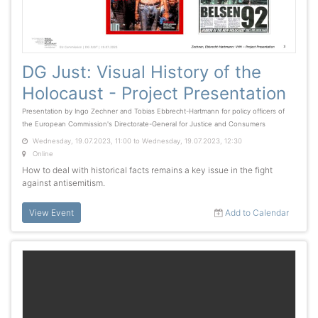
DG Just: Visual History of the
Holocaust - Project Presentation
Presentation by Ingo Zechner and Tobias Ebbrecht-Hartmann for policy officers of
the European Commission's Directorate-General for Justice and Consumers
Wednesday, 19.07.2023, 11:00 to Wednesday, 19.07.2023, 12:30
Online
How to deal with historical facts remains a key issue in the fight
against antisemitism.
View Event
Add to Calendar